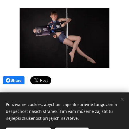
Share
Používáme cookies, abychom zajistili správné fungování a
bezpečnost našich stránek. Tím vám můžeme zajistit tu
Pole Dance Roudnice a Pole Dance Litoměřice - tel 737 938 161
nejlepší zkušenost při jejich návštěvě.
Všechna práva vyhrazena 2018