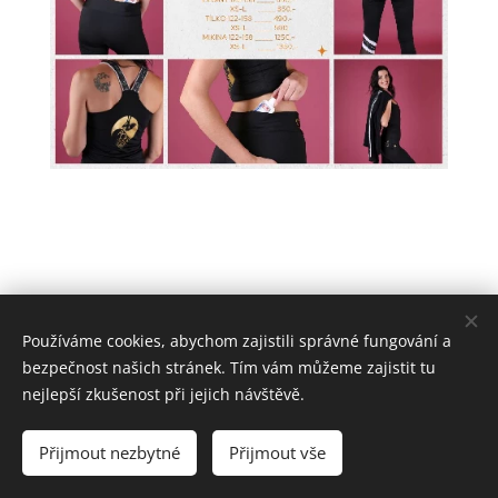
Používáme cookies, abychom zajistili správné fungování a
bezpečnost našich stránek. Tím vám můžeme zajistit tu
Pole Dance Roudnice a Pole Dance Litoměřice - tel 737 938 161
nejlepší zkušenost při jejich návštěvě.
Všechna práva vyhrazena 2018
Přijmout nezbytné
Přijmout vše
Vytvořeno službou
Webnode
Cookies