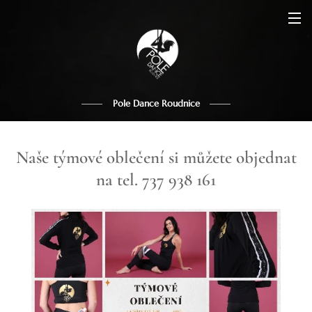
Pole Dance Roudnice
Naše týmové oblečení si můžete objednat
na tel. 737 938 161